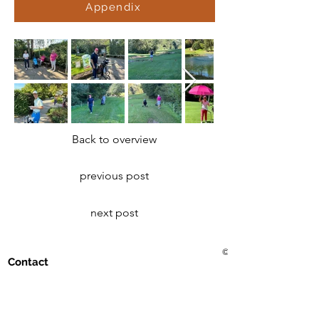
Appendix
Back to overview
previous post
next post
© 2021 Golf Club Bad Me
Contact
Golf Club Bad Mergentheim eV