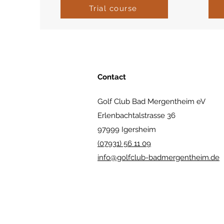
Trial course
Contact
Golf Club Bad Mergentheim eV
Erlenbachtalstrasse 36
97999 Igersheim
(07931) 56 11 09
info@golfclub-badmergentheim.de