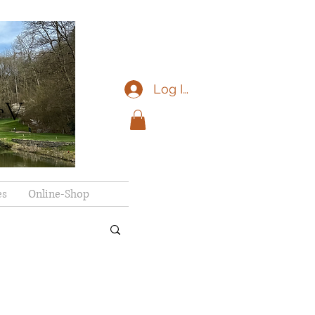
Log In
eV
es
Online-Shop