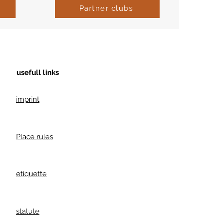
Partner clubs
usefull links
imprint
Place rules
etiquette
statute