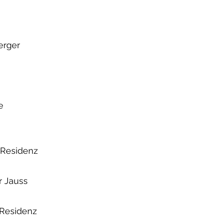
erger
e
Residenz
r Jauss
Residenz