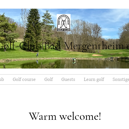
Golf-Club Bad Mergentheim 
ub
Golf course
Golf
Guests
Learn golf
Sonstig
Warm welcome!