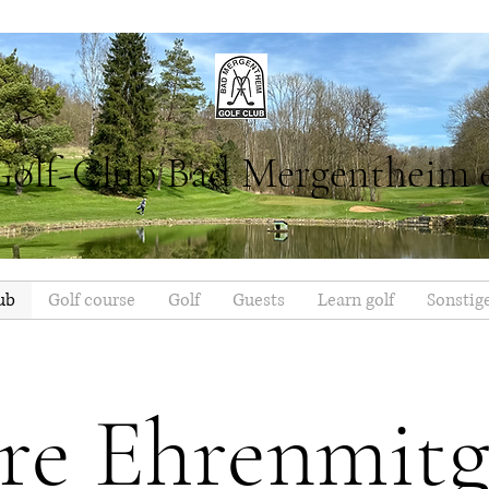
Golf-Club Bad Mergentheim 
ub
Golf course
Golf
Guests
Learn golf
Sonstig
re Ehrenmitg