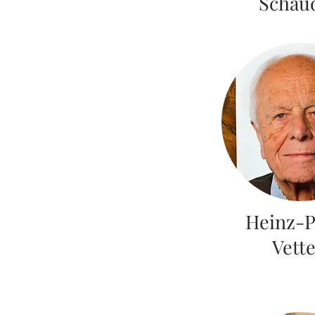
Schau
Heinz-P
Vett