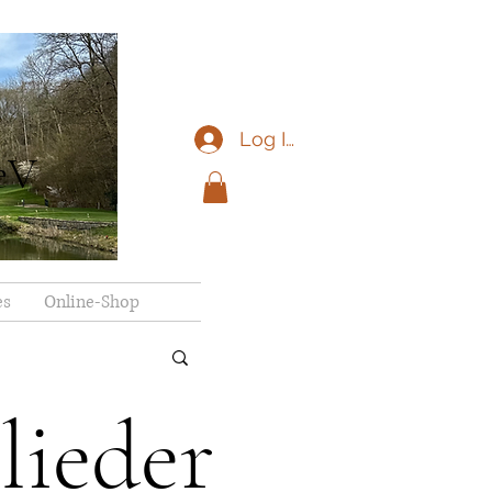
Log In
eV
es
Online-Shop
lieder