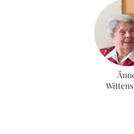
Änn
Wittens