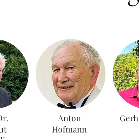
Dr.
Anton
Gerh
ut
Hofmann