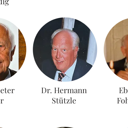
dig
eter
Dr. Hermann
Eb
er
Stützle
Fo