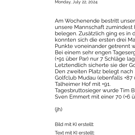
Monday, July 22, 2024
Am Wochenende bestritt unsere 
unsere Mannschaft zumindest b
belegen. Zusätzlich ging es in
konnten sich die ersten drei M
Punkte voneinander getrennt w
Bei einem sehr engen Tageserg
(+91 über Par) nur 7 Schläge la
Letztendlich sicherte sie der G
Den zweiten Platz belegt nach
Golfclub Mudau (ebenfalls +87 
Talheimer Hof mit +91.
Tagesbruttosieger wurde Tim Be
Sven Emmert mit einer 70 (+6 ü
(jh)
Bild mit KI erstellt:
Text mit KI erstellt: