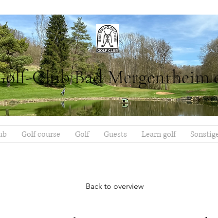
Golf-Club Bad Mergentheim 
ub
Golf course
Golf
Guests
Learn golf
Sonstig
Back to overview