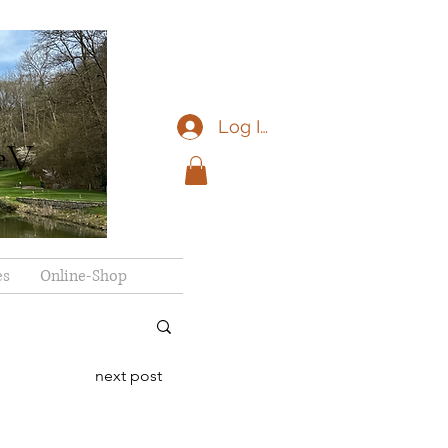
Log In
eV
es
Online-Shop
next post