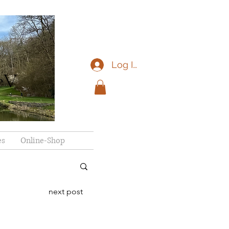
Log In
eV
es
Online-Shop
next post