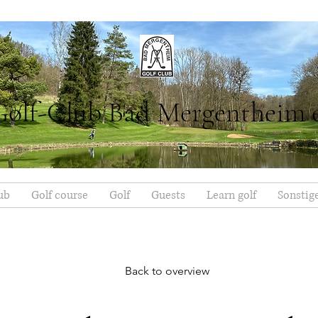
Golf-Club Bad Mergentheim 
ub
Golf course
Golf
Guests
Learn golf
Sonstig
Back to overview