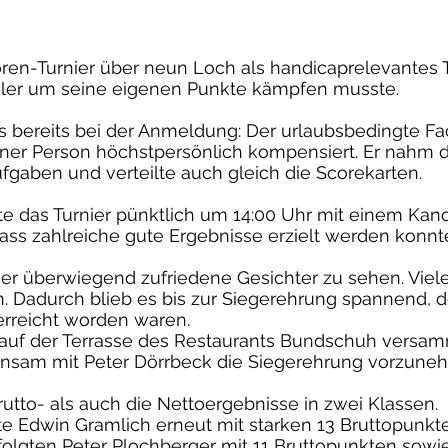
ren-Turnier über neun Loch als handicaprelevantes Tu
ieler um seine eigenen Punkte kämpfen musste.
s bereits bei der Anmeldung: Der urlaubsbedingte F
ener Person höchstpersönlich kompensiert. Er nahm
ufgaben und verteilte auch gleich die Scorekarten.
rtete das Turnier pünktlich um 14:00 Uhr mit einem Kan
ass zahlreiche gute Ergebnisse erzielt werden konnt
 überwiegend zufriedene Gesichter zu sehen. Viele 
en. Dadurch blieb es bis zur Siegerehrung spannend,
erreicht worden waren.
uf der Terrasse des Restaurants Bundschuh versamme
insam mit Peter Dörrbeck die Siegerehrung vorzune
tto- als auch die Nettoergebnisse in zwei Klassen.
e Edwin Gramlich erneut mit starken 13 Bruttopunkte
 folgten Peter Plochberger mit 11 Bruttopunkten sowi