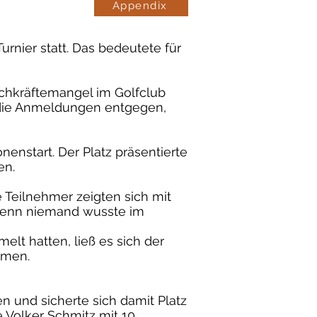
Appendix
rnier statt. Das bedeutete für
achkräftemangel im Golfclub
 die Anmeldungen entgegen,
onenstart. Der Platz präsentierte
en.
Teilnehmer zeigten sich mit
 denn niemand wusste im
lt hatten, ließ es sich der
hmen.
n und sicherte sich damit Platz
e Volker Schmitz mit 10