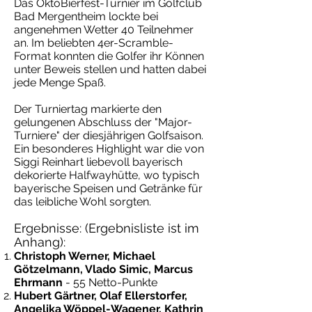
Das OktoBierfest-Turnier im Golfclub
Bad Mergentheim lockte bei
angenehmen Wetter 40 Teilnehmer
an. Im beliebten 4er-Scramble-
Format konnten die Golfer ihr Können
unter Beweis stellen und hatten dabei
jede Menge Spaß.
Der Turniertag markierte den
gelungenen Abschluss der "Major-
Turniere" der diesjährigen Golfsaison.
Ein besonderes Highlight war die von
Siggi Reinhart liebevoll bayerisch
dekorierte Halfwayhütte, wo typisch
bayerische Speisen und Getränke für
das leibliche Wohl sorgten.
Ergebnisse: (Ergebnisliste ist im
Anhang):
Christoph Werner, Michael
Götzelmann, Vlado Simic, Marcus
Ehrmann
- 55 Netto-Punkte
Hubert Gärtner, Olaf Ellerstorfer,
Angelika Wöppel-Wagener, Kathrin