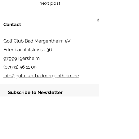
next post
© 2021 Golf Club Bad Me
Contact
Golf Club Bad Mergentheim eV
Erlenbachtalstrasse 36
97999 Igersheim
(07931) 56 11 09
info@golfclub-badmergentheim.de
Subscribe to Newsletter