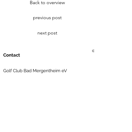
Back to overview
previous post
next post
© 2021 Golf Club Bad Me
Contact
Golf Club Bad Mergentheim eV
Erlenbachtalstrasse 36
97999 Igersheim
(07931) 56 11 09
info@golfclub-badmergentheim.de
Subscribe to Newsletter