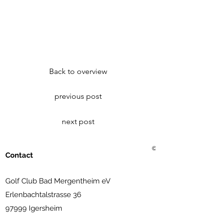
Back to overview
previous post
next post
© 2021 Golf Club Bad Me
Contact
Golf Club Bad Mergentheim eV
Erlenbachtalstrasse 36
97999 Igersheim