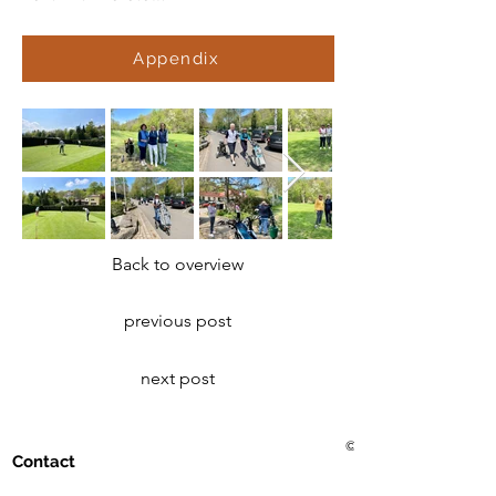
Appendix
Back to overview
previous post
next post
© 2021 Golf Club Bad Me
Contact