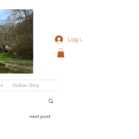
Log In
eV
es
Online-Shop
next post