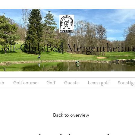
Golf-Club Bad Mergentheim 
ub
Golf course
Golf
Guests
Learn golf
Sonstig
Back to overview