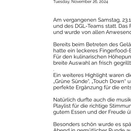
Tuesday, November 26, 2024
Am vergangenen Samstag, 23.11.
und des DGL-Teams statt. Das F
und wurde von allen Anwesende
Bereits beim Betreten des Gel
hatte ein leckeres Fingerfood-B
Für den kulinarischen Höhepunk
breite Auswahl an frisch gegril
.
Ein weiteres Highlight waren d
„Grüne Sünde“, „Touch Down“ un
perfekte Ergänzung für die en
Natürlich durfte auch die musi
Playlist für die richtige Stimm
gutem Essen und der Freude übe
Besonders schön wurde es späte
Abend in gemütlicher Runde au