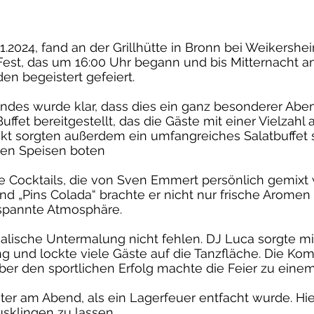
2024, fand an der Grillhütte in Bronn bei Weikershei
est, das um 16:00 Uhr begann und bis Mitternacht and
n begeistert gefeiert.
ändes wurde klar, dass dies ein ganz besonderer A
uffet bereitgestellt, das die Gäste mit einer Vielzahl
t sorgten außerdem ein umfangreiches Salatbuffet sow
lten Speisen boten
ie Cocktails, die von Sven Emmert persönlich gemixt
d „Pins Colada“ brachte er nicht nur frische Aromen 
tspannte Atmosphäre.
kalische Untermalung nicht fehlen. DJ Luca sorgte 
ung und lockte viele Gäste auf die Tanzfläche. Die Ko
r den sportlichen Erfolg machte die Feier zu einem
r am Abend, als ein Lagerfeuer entfacht wurde. Hier
sklingen zu lassen.