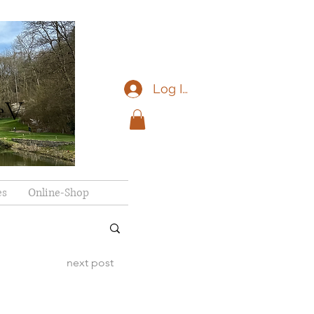
Log In
eV
es
Online-Shop
next post