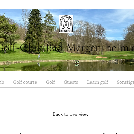
Golf-Club Bad Mergentheim 
ub
Golf course
Golf
Guests
Learn golf
Sonstig
Back to overview