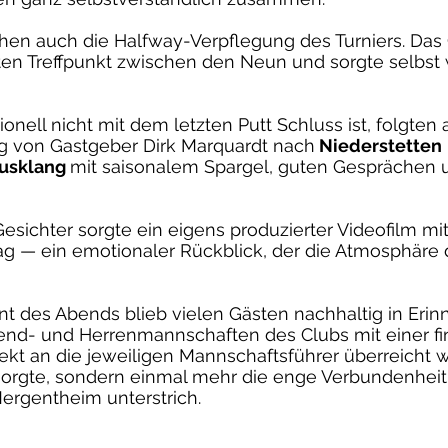
chen auch die Halfway-Verpflegung des Turniers. Das 
bten Treffpunkt zwischen den Neun und sorgte selbs
onell nicht mit dem letzten Putt Schluss ist, folgten
ng von Gastgeber Dirk Marquardt nach
Niederstetten
Ausklang
mit saisonalem Spargel, guten Gesprächen 
esichter sorgte ein eigens produzierter Videofilm m
ag — ein emotionaler Rückblick, der die Atmosphäre 
 des Abends blieb vielen Gästen nachhaltig in Erin
end- und Herrenmannschaften des Clubs mit einer fi
irekt an die jeweiligen Mannschaftsführer überreicht 
e sorgte, sondern einmal mehr die enge Verbundenhei
rgentheim unterstrich.