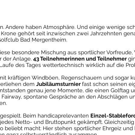
on. Andere haben Atmosphäre. Und einige wenige scha
 Krone gehört seit inzwischen zwei Jahrzehnten ge
Golfclub Bad Mergentheim.
ese besondere Mischung aus sportlicher Vorfreude
 der Anlage.
43 Teilnehmerinnen und Teilnehmer
gi
aufe des Tages wettertechnisch wirklich auf die Prob
mit kräftigen Windböen, Regenschauern und sogar k
 verliehen dem
Jubiläumsturnier
fast schon seinen e
ntstanden genau jene Momente, die einen Golftag u
Fairway, spontane Gespräche an den Abschlägen u
en.
 gespielt. Beim handicaprelevanten
Einzel-Stablefor
jedes Netto- und Bruttopunkt gekämpft. Gleichzeitig
o beliebt macht: Hier stehen sportlicher Ehrgeiz und 
n ganz selbstverständlich zusammen.