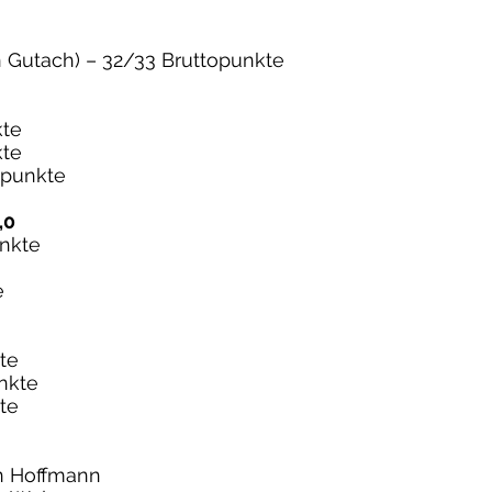
n Gutach) – 32/33 Bruttopunkte
kte
kte
opunkte
,0
unkte
e
te
unkte
te
in Hoffmann