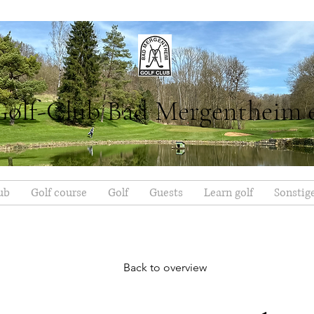
Golf-Club Bad Mergentheim 
ub
Golf course
Golf
Guests
Learn golf
Sonstig
Back to overview