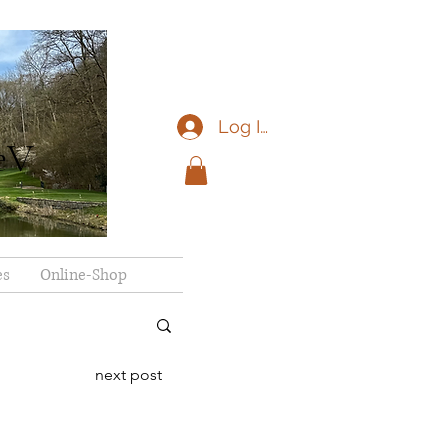
Log In
eV
es
Online-Shop
next post