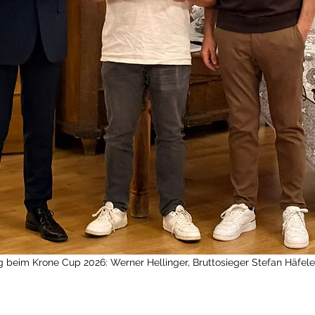
 beim Krone Cup 2026: Werner Hellinger, Bruttosieger Stefan Häfel