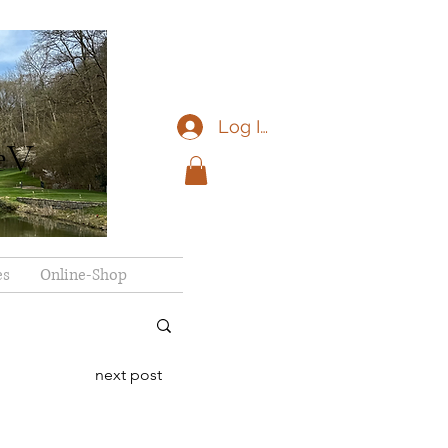
Log In
eV
es
Online-Shop
next post