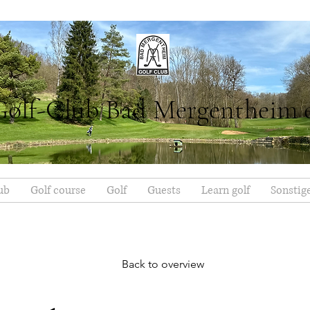
Golf-Club Bad Mergentheim 
ub
Golf course
Golf
Guests
Learn golf
Sonstig
Back to overview