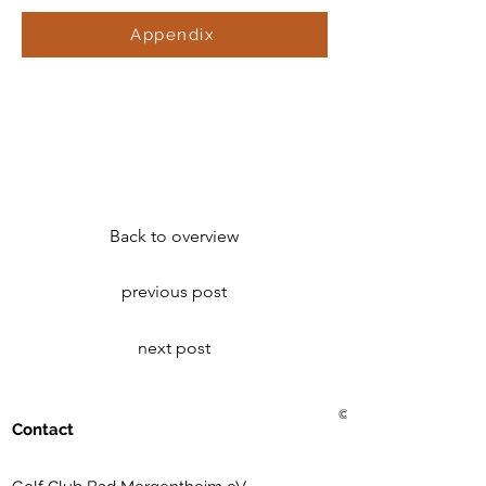
Appendix
Back to overview
previous post
next post
© 2021 Golf Club Bad Me
Contact