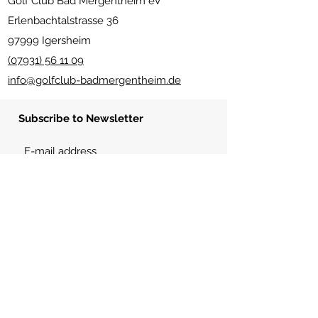
Golf Club Bad Mergentheim eV
Erlenbachtalstrasse 36
97999 Igersheim
(07931) 56 11 09
info@golfclub-badmergentheim.de
Subscribe to Newsletter
Send
usefull links
imprint