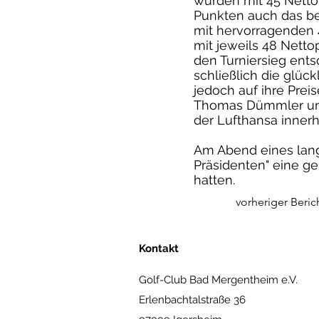
wurden mit 45 Netto
Punkten auch das be
mit hervorragenden 
mit jeweils 48 Nett
den Turniersieg ent
schließlich die glüc
jedoch auf ihre Prei
Thomas Dümmler und 
der Lufthansa innerh
Am Abend eines lange
Präsidenten" eine ge
hatten.
vorheriger Beric
Kontakt
Golf-Club Bad Mergentheim e.V.
Erlenbachtalstraße 36