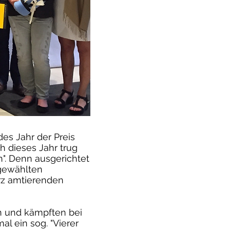
es Jahr der Preis
h dieses Jahr trug
n". Denn ausgerichtet
gewählten
ärz amtierenden
en und kämpften bei
l ein sog. "Vierer