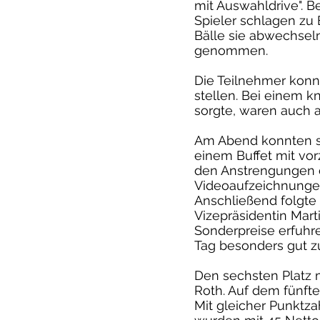
mit Auswahldrive". B
Spieler schlagen zu
Bälle sie abwechseln
genommen.
Die Teilnehmer konn
stellen. Bei einem k
sorgte, waren auch a
Am Abend konnten si
einem Buffet mit vo
den Anstrengungen d
Videoaufzeichnungen
Anschließend folgte 
Vizepräsidentin Ma
Sonderpreise erfuhr
Tag besonders gut z
Den sechsten Platz 
Roth. Auf dem fünfte
Mit gleicher Punktzah