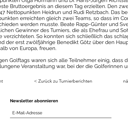
punkten Olga Hofmann und Dr. Hans-Jürgen Richtstei
ste Bruttoergebnis an diesem Tag erzielten. Den zwe
47 Nettopunkten Heidrun und Rudi Retzbach. Das be
opunkten erreichten gleich zwei Teams, so dass im 
schieden werden musste. Beate Rapp-Günter und Sv
klichen Gewinner des Turniers, die als Ehefrau und S
se verzichteten. So konnten sich schließlich das sch
der erst zwölfjährige Benedikt Götz über den Hauptp
alb von Europa, freuen.
n Golftags waren sich alle Teilnehmer einig, dass de
lungene Veranstaltung war, bei der die Golferinnen u
ht
< Zurück zu Turnierberichten
nä
Newsletter abonnieren