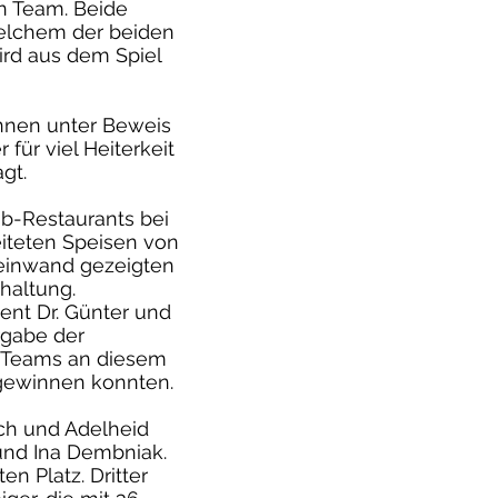
in Team. Beide
welchem der beiden
ird aus dem Spiel
önnen unter Beweis
für viel Heiterkeit
gt.
ub-Restaurants bei
iteten Speisen von
leinwand gezeigten
haltung.
ent Dr. Günter und
rgabe der
s Teams an diesem
 gewinnen konnten.
ch und Adelheid
 und Ina Dembniak.
n Platz. Dritter