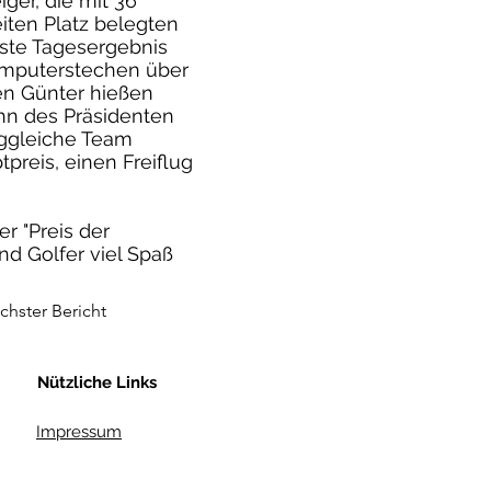
ger, die mit 36
iten Platz belegten
ste Tagesergebnis
Computerstechen über
en Günter hießen
ohn des Präsidenten
laggleiche Team
reis, einen Freiflug
r "Preis der
nd Golfer viel Spaß
chster Bericht
Nützliche Links
Impressum