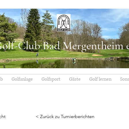
olf-Club Bad Mergentheim e
ub
Golfanlage
Golfsport
Gäste
Golf lernen
Sons
cht
< Zurück zu Turnierberichten