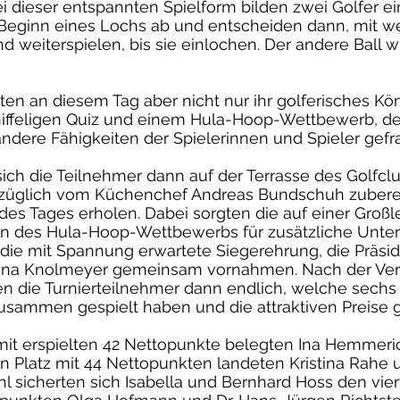
ei dieser entspannten Spielform bilden zwei Golfer e
 Beginn eines Lochs ab und entscheiden dann, mit 
d weiterspielen, bis sie einlochen. Der andere Ball w
ten an diesem Tag aber nicht nur ihr golferisches K
niffeligen Quiz und einem Hula-Hoop-Wettbewerb, der 
ndere Fähigkeiten der Spielerinnen und Spieler gefra
ch die Teilnehmer dann auf der Terrasse des Golfcl
rzüglich vom Küchenchef Andreas Bundschuh zubere
es Tages erholen. Dabei sorgten die auf einer Groß
 des Hula-Hoop-Wettbewerbs für zusätzliche Unter
die mit Spannung erwartete Siegerehrung, die Präsid
rtina Knolmeyer gemeinsam vornahmen. Nach der Ve
en die Turnierteilnehmer dann endlich, welche sech
usammen gespielt haben und die attraktiven Preise
mit erspielten 42 Nettopunkte belegten Ina Hemmeri
n Platz mit 44 Nettopunkten landeten Kristina Rahe
l sicherten sich Isabella und Bernhard Hoss den vierte