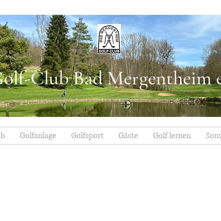
olf-Club Bad Mergentheim e
ub
Golfanlage
Golfsport
Gäste
Golf lernen
Sons