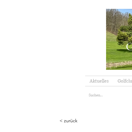
G
Aktuelles
Golfcl
< zurück