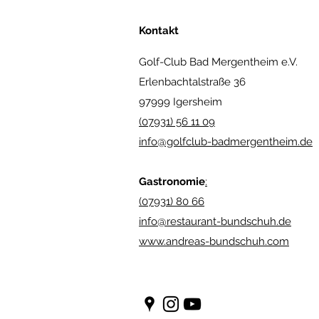
Kontakt
Golf-Club Bad Mergentheim e.V.
Erlenbachtalstraße 36
97999 Igersheim
(07931) 56 11 09
info@golfclub-badmergentheim.de
Gastronomie
:
(07931) 80 66
info@restaurant-bundschuh.de
www.andreas-bundschuh.com