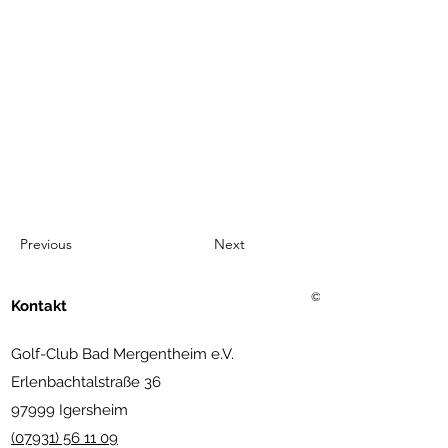
Previous
Next
©2021 Golf Club Bad Merg
Kontakt
Golf-Club Bad Mergentheim e.V.
Erlenbachtalstraße 36
97999 Igersheim
(07931) 56 11 09