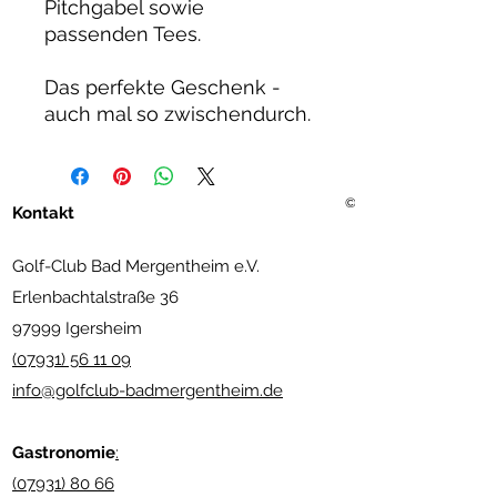
Pitchgabel sowie
passenden Tees.
Das perfekte Geschenk -
auch mal so zwischendurch.
©2021 Golf Club Bad Merg
Kontakt
Golf-Club Bad Mergentheim e.V.
Erlenbachtalstraße 36
97999 Igersheim
(07931) 56 11 09
info@golfclub-badmergentheim.de
Gastronomie
:
(07931) 80 66