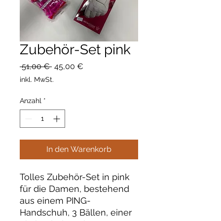
Zubehör-Set pink
Standardpreis
Sale-
 51,00 € 
45,00 €
Preis
inkl. MwSt.
Anzahl
*
In den Warenkorb
Tolles Zubehör-Set in pink
für die Damen, bestehend
aus einem PING-
Handschuh, 3 Bällen, einer