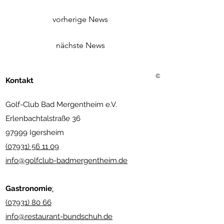
vorherige News
nächste News
©2021 Golf Club Bad Merg
Kontakt
Golf-Club Bad Mergentheim e.V.
Erlenbachtalstraße 36
97999 Igersheim
(07931) 56 11 09
info@golfclub-badmergentheim.de
Gastronomie
:
(07931) 80 66
info@restaurant-bundschuh.de