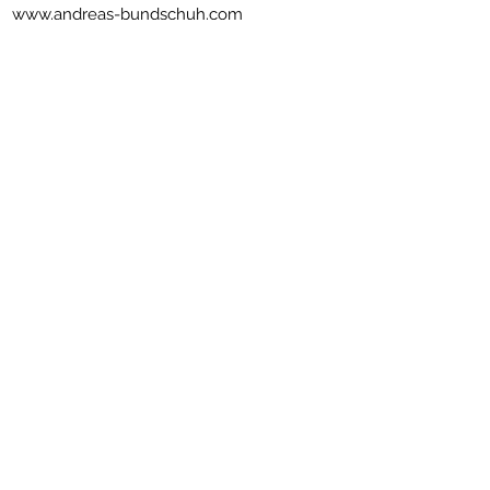
www.andreas-bundschuh.com
Newsletter abonnieren
Senden
Nützliche Links
Impressum
Platzregeln
Etikette