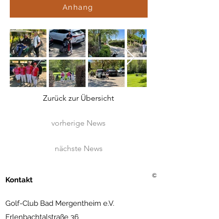
Anhang
Zurück zur Übersicht
vorherige News
nächste News
©2021 Golf Club Bad Merg
Kontakt
Golf-Club Bad Mergentheim e.V.
Erlenbachtalstraße 36