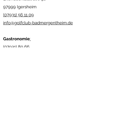
97999 Igersheim
(07931) 56 11 09
info@golfclub-badmergentheim.de
Gastronomie
:
(07931) 80 66
info@restaurant-bundschuh.de
www.andreas-bundschuh.com
Newsletter abonnieren