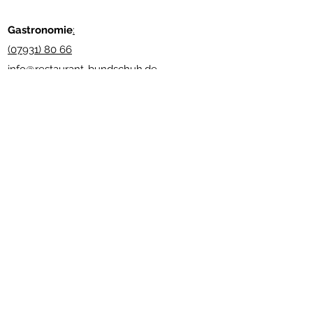
Gastronomie
:
(07931) 80 66
info@restaurant-bundschuh.de
www.andreas-bundschuh.com
Newsletter abonnieren
Senden
Nützliche Links