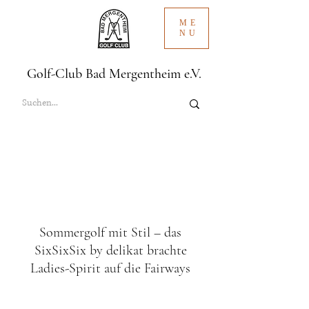
ME
NU
Golf-Club Bad Mergentheim e.V.
Sommergolf mit Stil – das
SixSixSix by delikat brachte
Ladies-Spirit auf die Fairways