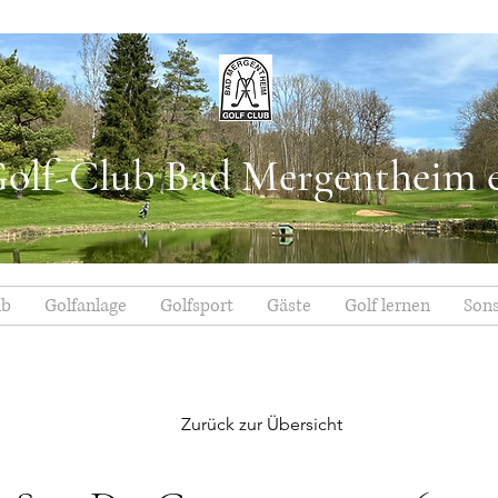
olf-Club Bad Mergentheim e
ub
Golfanlage
Golfsport
Gäste
Golf lernen
Sons
Zurück zur Übersicht