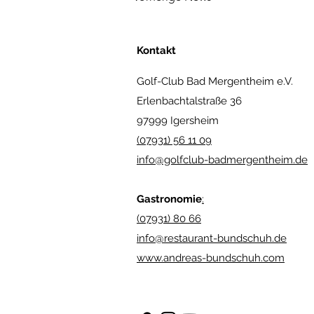
Kontakt
Golf-Club Bad Mergentheim e.V.
Erlenbachtalstraße 36
97999 Igersheim
(07931) 56 11 09
info@golfclub-badmergentheim.de
Gastronomie
:
(07931) 80 66
info@restaurant-bundschuh.de
www.andreas-bundschuh.com