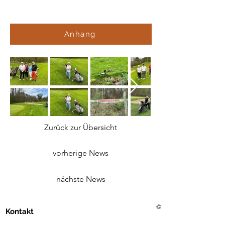
Anhang
Zurück zur Übersicht
vorherige News
nächste News
©2021 Golf Club Bad Merg
Kontakt