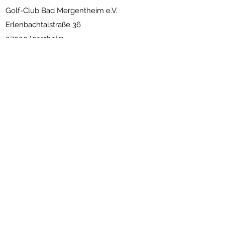
Golf-Club Bad Mergentheim e.V.
Erlenbachtalstraße 36
97999 Igersheim
(07931) 56 11 09
info@golfclub-badmergentheim.de
Gastronomie
:
(07931) 80 66
info@restaurant-bundschuh.de
www.andreas-bundschuh.com
Newsletter abonnieren