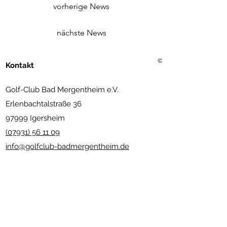
vorherige News
nächste News
©2021 Golf Club Bad Merg
Kontakt
Golf-Club Bad Mergentheim e.V.
Erlenbachtalstraße 36
97999 Igersheim
(07931) 56 11 09
info@golfclub-badmergentheim.de
Gastronomie
:
(07931) 80 66
info@restaurant-bundschuh.de
www.andreas-bundschuh.com