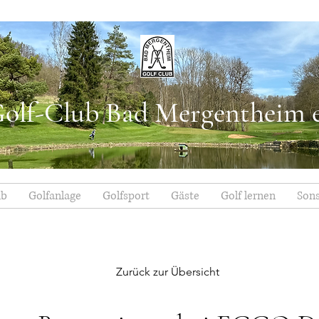
olf-Club Bad Mergentheim e
ub
Golfanlage
Golfsport
Gäste
Golf lernen
Sons
Zurück zur Übersicht