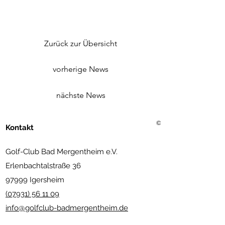
Zurück zur Übersicht
vorherige News
nächste News
©2021 Golf Club Bad Merg
Kontakt
Golf-Club Bad Mergentheim e.V.
Erlenbachtalstraße 36
97999 Igersheim
(07931) 56 11 09
info@golfclub-badmergentheim.de