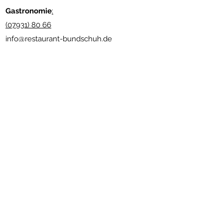
Gastronomie
:
(07931) 80 66
info@restaurant-bundschuh.de
www.andreas-bundschuh.com
Newsletter abonnieren
Senden
Nützliche Links
Impressum