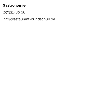
Gastronomie
:
(07931) 80 66
info@restaurant-bundschuh.de
www.andreas-bundschuh.com
Newsletter abonnieren
Senden
Nützliche Links
Impressum