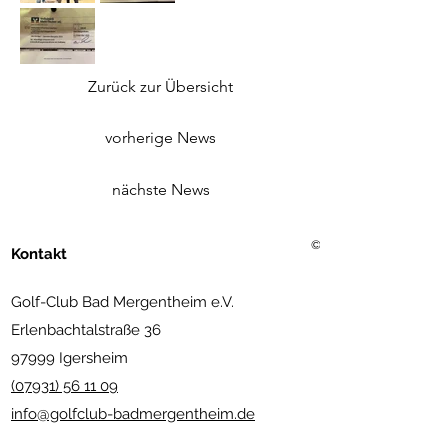
Zurück zur Übersicht
vorherige News
nächste News
©2021 Golf Club Bad Merg
Kontakt
Golf-Club Bad Mergentheim e.V.
Erlenbachtalstraße 36
97999 Igersheim
(07931) 56 11 09
info@golfclub-badmergentheim.de