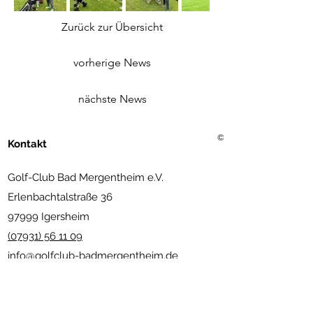
Zurück zur Übersicht
vorherige News
nächste News
©2021 Golf Club Bad Merg
Kontakt
Golf-Club Bad Mergentheim e.V.
Erlenbachtalstraße 36
97999 Igersheim
(07931) 56 11 09
info@golfclub-badmergentheim.de
Gastronomie
: