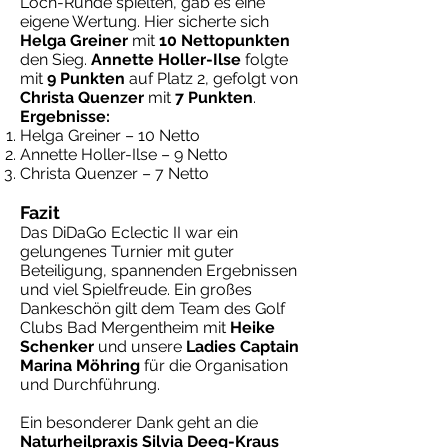
Loch-Runde spielten, gab es eine
eigene Wertung. Hier sicherte sich
Helga Greiner
mit
10 Nettopunkten
den Sieg.
Annette Holler-Ilse
folgte
mit
9 Punkten
auf Platz 2, gefolgt von
Christa Quenzer
mit
7 Punkten
.
Ergebnisse:
Helga Greiner – 10 Netto
Annette Holler-Ilse – 9 Netto
Christa Quenzer – 7 Netto
Fazit
Das DiDaGo Eclectic II war ein
gelungenes Turnier mit guter
Beteiligung, spannenden Ergebnissen
und viel Spielfreude. Ein großes
Dankeschön gilt dem Team des Golf
Clubs Bad Mergentheim mit
Heike
Schenker
und unsere
Ladies Captain
Marina Möhring
für die Organisation
und Durchführung.
Ein besonderer Dank geht an die
Naturheilpraxis Silvia Deeg-Kraus