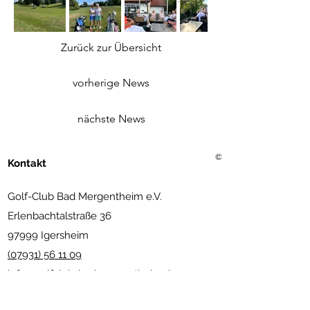
Zurück zur Übersicht
vorherige News
nächste News
©2021 Golf Club Bad Merg
Kontakt
Golf-Club Bad Mergentheim e.V.
Erlenbachtalstraße 36
97999 Igersheim
(07931) 56 11 09
info@golfclub-badmergentheim.de