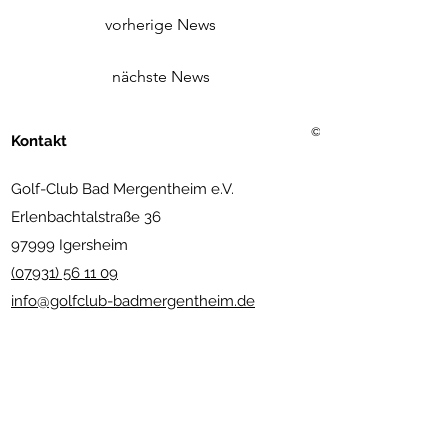
vorherige News
nächste News
©2021 Golf Club Bad Merg
Kontakt
Golf-Club Bad Mergentheim e.V.
Erlenbachtalstraße 36
97999 Igersheim
(07931) 56 11 09
info@golfclub-badmergentheim.de
Gastronomie
:
(07931) 80 66
info@restaurant-bundschuh.de
www.andreas-bundschuh.com