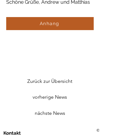
Schöne Grüße, Andrew und Matthias
Anhang
Zurück zur Übersicht
vorherige News
nächste News
©2021 Golf Club Bad Merg
Kontakt