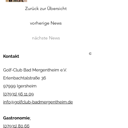
Zurück zur Übersicht
vorherige News
nächste News
©2021 Golf Club Bad Merg
Kontakt
Golf-Club Bad Mergentheim e.V.
Erlenbachtalstraße 36
97999 Igersheim
(07931) 56 11 09
info@golfclub-badmergentheim.de
Gastronomie
:
(07931) 80 66