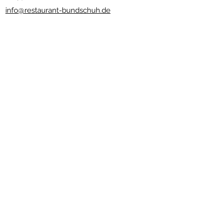
info@restaurant-bundschuh.de
www.andreas-bundschuh.com
Newsletter abonnieren
Senden
Nützliche Links
Impressum
Platzregeln