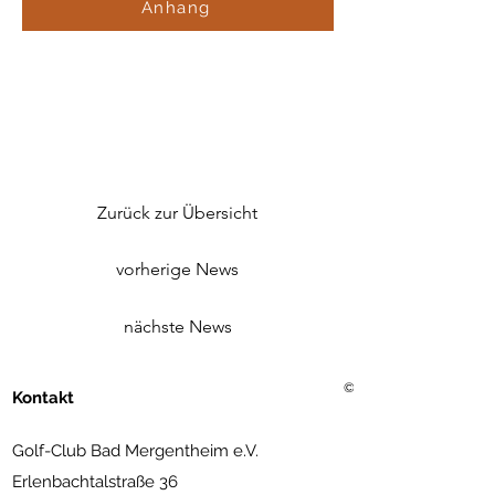
Anhang
Zurück zur Übersicht
vorherige News
nächste News
©2021 Golf Club Bad Merg
Kontakt
Golf-Club Bad Mergentheim e.V.
Erlenbachtalstraße 36