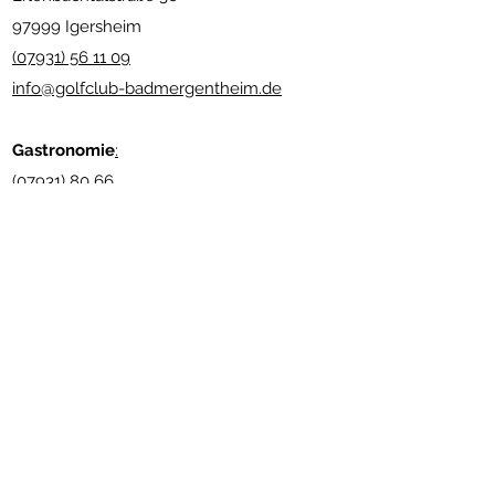
97999 Igersheim
(07931) 56 11 09
info@golfclub-badmergentheim.de
Gastronomie
:
(07931) 80 66
info@restaurant-bundschuh.de
www.andreas-bundschuh.com
Newsletter abonnieren