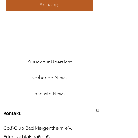
Anhang
Zurück zur Übersicht
vorherige News
nächste News
©2021 Golf Club Bad Merg
Kontakt
Golf-Club Bad Mergentheim e.V.
Erlenbachtalstraße 36