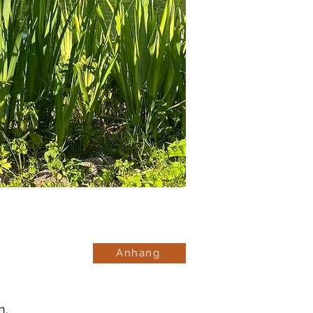
Anhang
n.