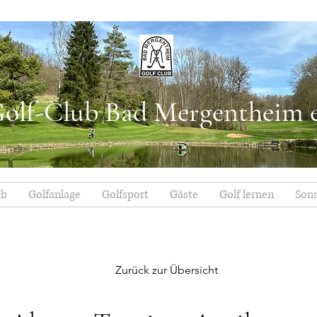
olf-Club Bad Mergentheim e
ub
Golfanlage
Golfsport
Gäste
Golf lernen
Sons
Zurück zur Übersicht