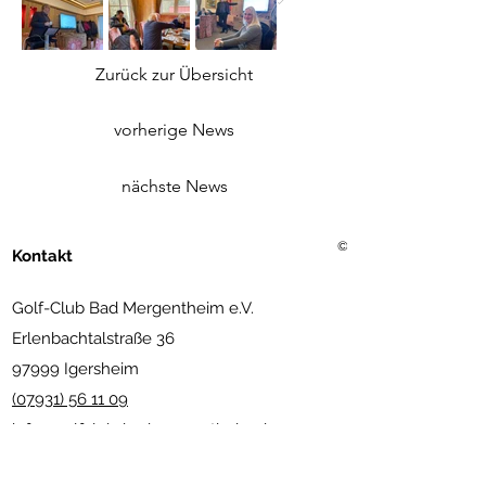
Zurück zur Übersicht
vorherige News
nächste News
©2021 Golf Club Bad Merg
Kontakt
Golf-Club Bad Mergentheim e.V.
Erlenbachtalstraße 36
97999 Igersheim
(07931) 56 11 09
info@golfclub-badmergentheim.de