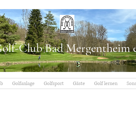
olf-Club Bad Mergentheim e
ub
Golfanlage
Golfsport
Gäste
Golf lernen
Sons