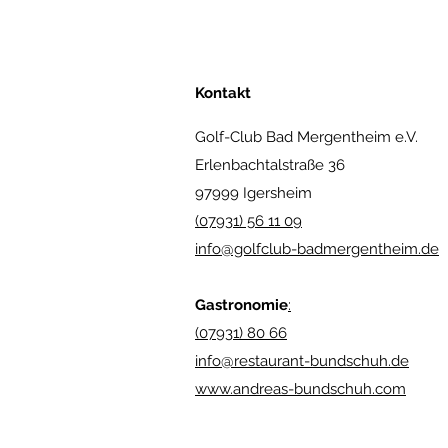
Kontakt
Golf-Club Bad Mergentheim e.V.
Erlenbachtalstraße 36
97999 Igersheim
(07931) 56 11 09
info@golfclub-badmergentheim.de
Gastronomie
:
(07931) 80 66
info@restaurant-bundschuh.de
www.andreas-bundschuh.com