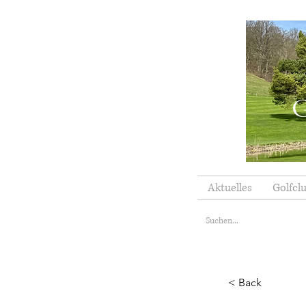
G
Aktuelles
Golfcl
< Back