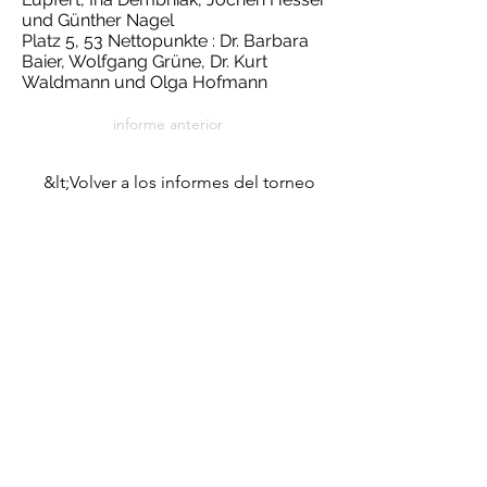
und Günther Nagel
Platz 5, 53 Nettopunkte : Dr. Barbara
Baier, Wolfgang Grüne, Dr. Kurt
Waldmann und Olga Hofmann
informe anterior
&lt;Volver a los informes del torneo
próximo informe
© 2021 Golf Club Bad Me
Contacto
Club de golf Bad Mergentheim eV
Erlenbachtalstrasse 36
97999 Igersheim
(07931) 56 11 09