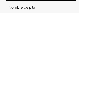
Enviar
enlaces útiles
imprimir
Reglas de lugar
etiqueta
estatuto
Clubes asociados
Protección de Datos