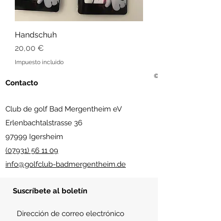
Handschuh
Precio
20,00 €
Impuesto incluido
© 2021 Golf Club Bad Me
Contacto
Club de golf Bad Mergentheim eV
Erlenbachtalstrasse 36
97999 Igersheim
(07931) 56 11 09
info@golfclub-badmergentheim.de
Suscríbete al boletín