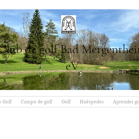
Club de golf Bad Mergenthe
eV
e Golf
Campo de golf
Golf
Huéspedes
Aprender go