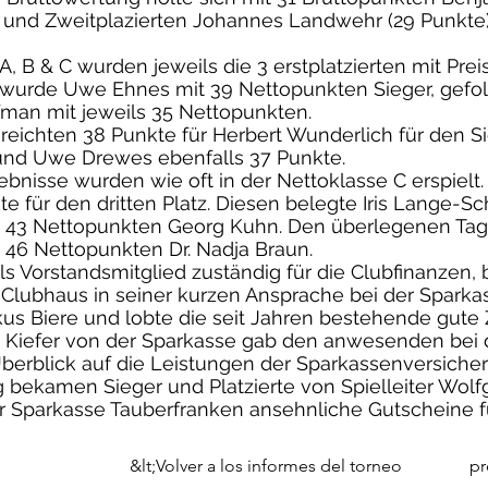
 und Zweitplazierten Johannes Landwehr (29 Punkte)
A, B & C wurden jeweils die 3 erstplatzierten mit Pre
 wurde Uwe Ehnes mit 39 Nettopunkten Sieger, gefolg
man mit jeweils 35 Nettopunkten.
 reichten 38 Punkte für Herbert Wunderlich für den Si
und Uwe Drewes ebenfalls 37 Punkte.
bnisse wurden wie oft in der Nettoklasse C erspielt
e für den dritten Platz. Diesen belegte Iris Lange-Sc
it 43 Nettopunkten Georg Kuhn. Den überlegenen Tag
t 46 Nettopunkten Dr. Nadja Braun.
als Vorstandsmitglied zuständig für die Clubfinanzen,
 Clubhaus in seiner kurzen Ansprache bei der Sparka
kus Biere und lobte die seit Jahren bestehende gut
s Kiefer von der Sparkasse gab den anwesenden bei 
berblick auf die Leistungen der Sparkassenversiche
g bekamen Sieger und Platzierte von Spielleiter Wo
r Sparkasse Tauberfranken ansehnliche Gutscheine f
&lt;Volver a los informes del torneo
pr