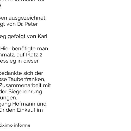
.
isen ausgezeichnet.
t von Dr. Peter
eg gefolgt von Karl
. Hier benötigte man
hmalz, auf Platz 2
essieg in dieser
 bedankte sich der
sse Tauberfranken,
e Zusammenarbeit mit
der Siegerehrung
rungen.
lfgang Hofmann und
ür den Einkauf im
óximo informe