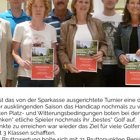
ist das von der Sparkasse ausgerichtete Turnier eine d
er ausklingenden Saison das Handicap nochmals zu v
en Platz- und Witterungsbedingungen boten bei dem
ken“ etliche Spieler nochmals ihr „bestes“ Golf auf.
kte zu erreichen war wieder das Ziel für viele Golf
t 3 Klassen schafften.
r Bruttowertung holte sich mit 31 Bruttopunkten Be