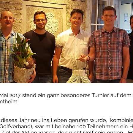
Mai 2017 stand ein ganz besonderes Turnier auf de
ntheim:
e dieses Jahr neu ins Leben gerufen wurde, kombinier
Golfverband), war mit beinahe 100 Teilnehmern ein H
 Ziel der Aktion war es, den nicht Golf spielenden „Fr