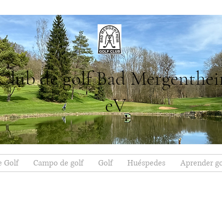
Club de golf Bad Mergenthe
eV
e Golf
Campo de golf
Golf
Huéspedes
Aprender go