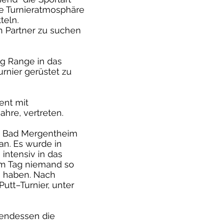
ie Turnieratmosphäre
teln.
n Partner zu suchen
ng Range in das
urnier gerüstet zu
ent mit
hre, vertreten.
in Bad Mergentheim
an. Es wurde in
intensiv in das
m Tag niemand so
u haben. Nach
utt–Turnier, unter
endessen die