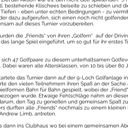
tl. bestehende Klischees beiseite zu schieben und d
 Tiefen - eben unter echten Bedingungen - zu vermit
der dazu aufgerufen, sich einen noch nicht golfende
nsam auf dieses Turnier vorzubereiten.
urden die „Friends“ von ihren „Golfern“ auf der Drivi
as lange Spiel eingeführt, um so gut für ihr erstes T
sich 47 Golfpaare zu diesem unterhaltsamen Golfev
abei waren alle Altersklassen, von 10 bis über 80 Ja
tartete das Turnier dann auf der 9-Loch Golfanlage 
te den vielen Teilnehmern ihren Spaß an der Sache 
ielformen Bahn für Bahn gespielt, wobei der „Friend“ 
bezogen wurde. Etwaige Fehlschläge nahm an diese
 darum, den Tag zu genießen und gemeinsam Spaß z
rs durften alle „Friends“ nochmals zu einem kleinen P
 Andrew Limb, antreten.
es dann ins Clubhaus wo bei einem gemeinsamen Ab