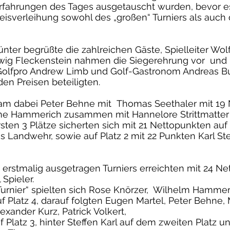
fahrungen des Tages ausgetauscht wurden, bevor e
isverleihung sowohl des „großen“ Turniers als auch 
Günter begrüßte die zahlreichen Gäste, Spielleiter W
wig Fleckenstein nahmen die Siegerehrung vor und 
Golfpro Andrew Limb und Golf-Gastronom Andreas Bu
en Preisen beteiligten.
kam dabei Peter Behne mit Thomas Seethaler mit 19
ne Hammerich zusammen mit Hannelore Strittmatter 
sten 3 Plätze sicherten sich mit 21 Nettopunkten auf P
 Landwehr, sowie auf Platz 2 mit 22 Punkten Karl St
 erstmalig ausgetragen Turniers erreichten mit 24 N
Spieler.
Turnier“ spielten sich Rose Knörzer, Wilhelm Hammer
f Platz 4, darauf folgten Eugen Martel, Peter Behne,
ander Kurz, Patrick Volkert,
 Platz 3, hinter Steffen Karl auf dem zweiten Platz u