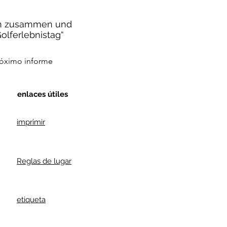
ich zusammen und
olferlebnistag“
óximo informe
enlaces útiles
imprimir
Reglas de lugar
etiqueta