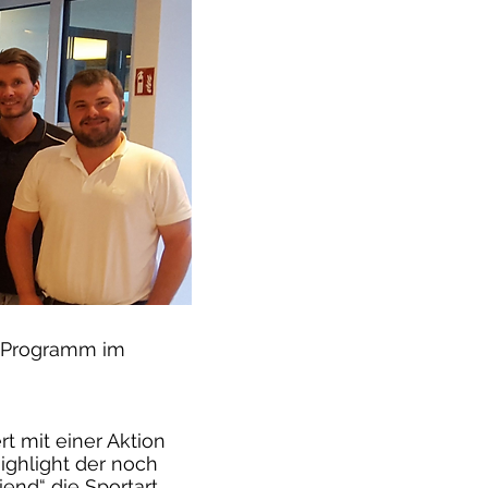
m Programm im
t mit einer Aktion
ighlight der noch
iend“ die Sportart