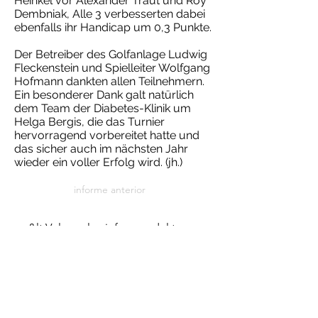
Heinkel vor Alexander Traut und Roy
Dembniak, Alle 3 verbesserten dabei
ebenfalls ihr Handicap um 0,3 Punkte.
Der Betreiber des Golfanlage Ludwig
Fleckenstein und Spielleiter Wolfgang
Hofmann dankten allen Teilnehmern.
Ein besonderer Dank galt natürlich
dem Team der Diabetes-Klinik um
Helga Bergis, die das Turnier
hervorragend vorbereitet hatte und
das sicher auch im nächsten Jahr
wieder ein voller Erfolg wird. (jh.)
informe anterior
&lt;Volver a los informes del torneo
próximo informe
© 2021 Golf Club Bad Me