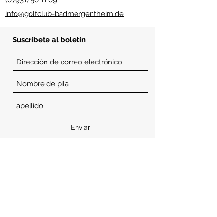
(07931) 56 11 09
info@golfclub-badmergentheim.de
Suscríbete al boletín
Enviar
enlaces útiles
imprimir
Reglas de lugar
etiqueta