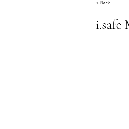
< Back
i.saf