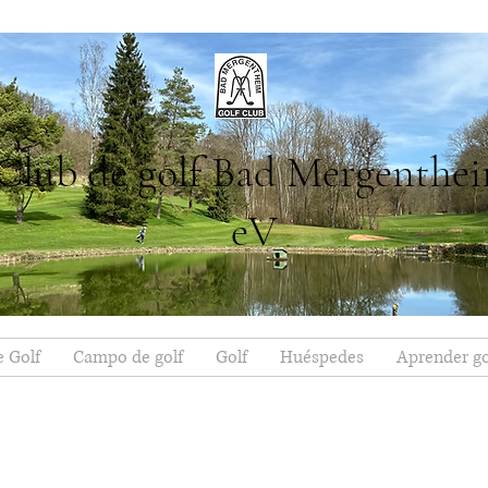
Club de golf Bad Mergenthe
eV
e Golf
Campo de golf
Golf
Huéspedes
Aprender go