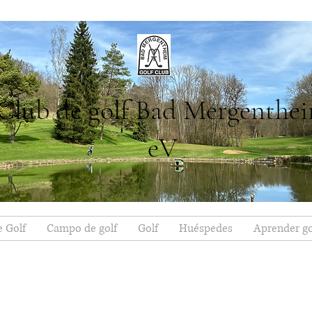
Club de golf Bad Mergenthe
eV
e Golf
Campo de golf
Golf
Huéspedes
Aprender go