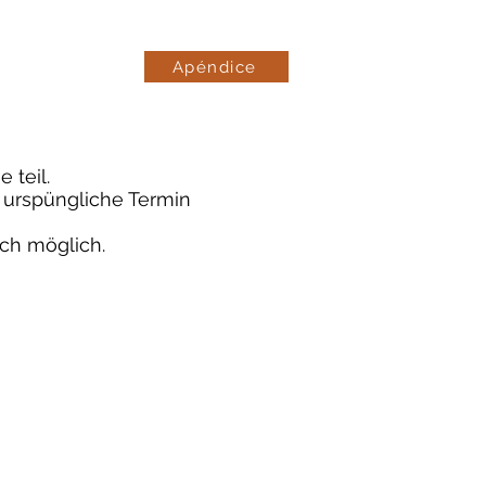
Apéndice
 teil.
r urspüngliche Termin
sch möglich.