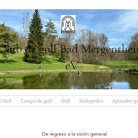
Club de golf Bad Mergenthe
eV
e Golf
Campo de golf
Golf
Huéspedes
Aprender go
De regreso a la visión general