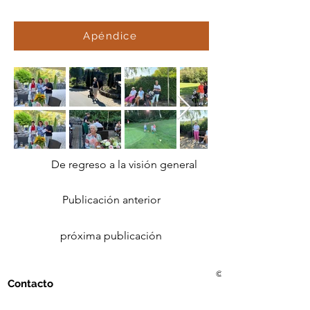
Apéndice
De regreso a la visión general
Publicación anterior
próxima publicación
© 2021 Golf Club Bad Me
Contacto